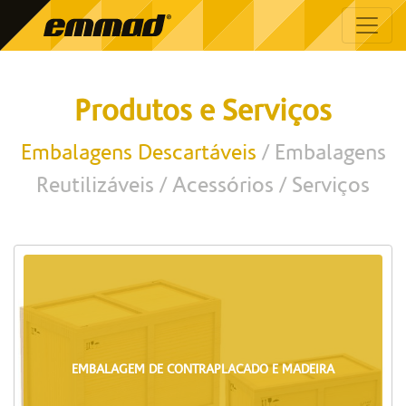
Produtos e Serviços
Embalagens Descartáveis
Embalagens
Reutilizáveis
Acessórios
Serviços
EMBALAGEM DE CONTRAPLACADO E MADEIRA